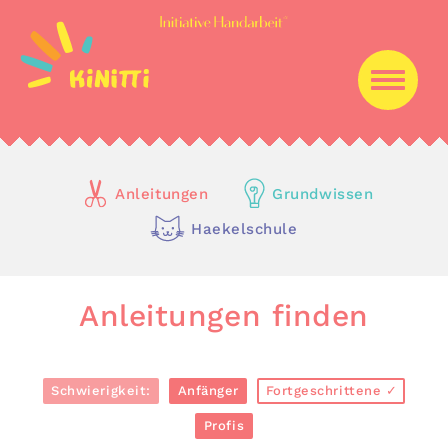
Anleitungen
Grundwissen
Haekelschule
Anleitungen finden
Schwierigkeit:
Anfänger
Fortgeschrittene
Profis