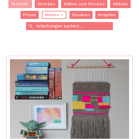
Technik:
Stricken
Nähen und Sticken
Häkeln
Filzen
Weben
Drucken
Knüpfen
Anleitungen suchen...