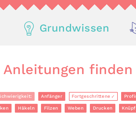
Grundwissen
Anleitungen finden
Schwierigkeit:
Anfänger
Fortgeschrittene
Profi
cken
Häkeln
Filzen
Weben
Drucken
Knüpf