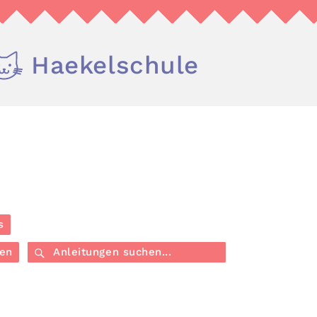
Haekelschule
s
en
Anleitungen suchen...